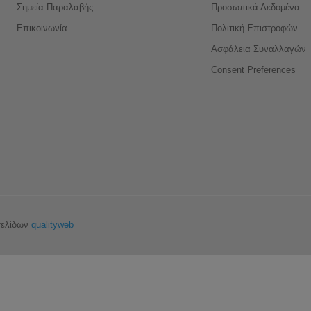
Σημεία Παραλαβής
Προσωπικά Δεδομένα
Επικοινωνία
Πολιτική Επιστροφών
Ασφάλεια Συναλλαγών
Consent Preferences
σελίδων
qualityweb