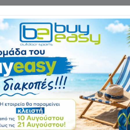
Επικοινωνία
ΓΑΝΑ ΓΥΜΝΑΣΤΙΚΗΣ
ΕΙΔΗ CAMPING
Αρχική
ΑΘΛΗΜΑΤΑ
Προπονητ
Πίνακας Τακτικής
41963
Αξιολόγηση:
Κωδικός
41963