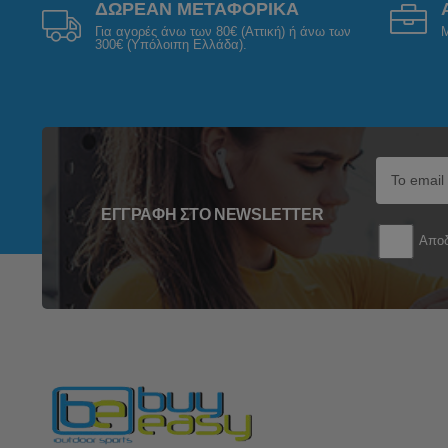
ΔΩΡΕΑΝ ΜΕΤΑΦΟΡΙΚΑ
Για αγορές άνω των 80€ (Αττική) ή άνω των
Μ
300€ (Υπόλοιπη Ελλάδα).
ΕΓΓΡΑΦΉ ΣΤΟ NEWSLETTER
Αποδ