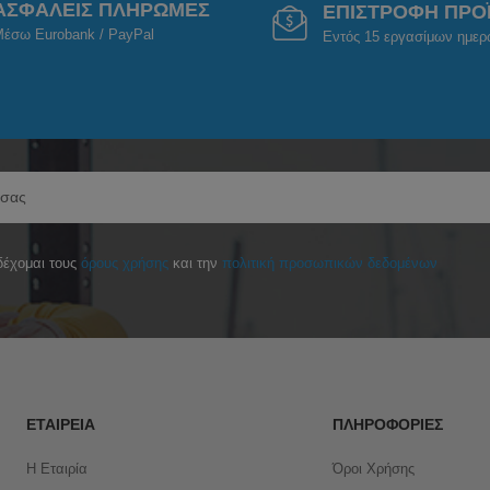
ΑΣΦΑΛΕΙΣ ΠΛΗΡΩΜΕΣ
ΕΠΙΣΤΡΟΦΗ ΠΡΟ
έσω Eurobank / PayPal
Εντός 15 εργασίμων ημε
έχομαι τους
όρους χρήσης
και την
πολιτική προσωπικών δεδομένων
ΕΤΑΙΡΕΊΑ
ΠΛΗΡΟΦΟΡΊΕΣ
Η Εταιρία
Όροι Χρήσης