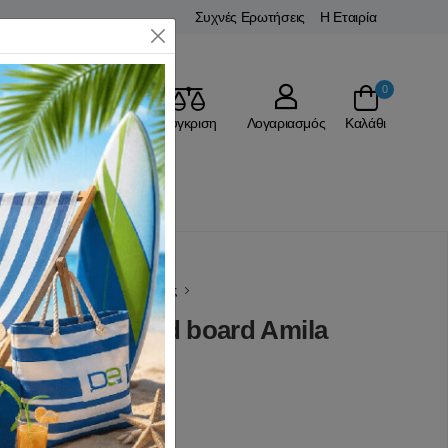
Συχνές Ερωτήσεις
Η Εταιρία
Close
0
Αγαπημένα
Σύγκριση
Λογαριασμός
Καλάθι
ικό Υλικό
Πίνακες Τακτικής
 Μπάσκετ Field board Amila
(0 Αξιολογήσεις)