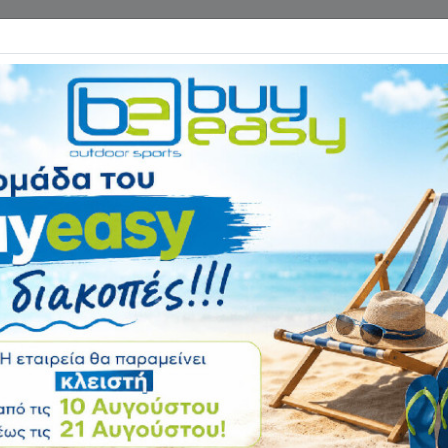
Επικοινωνία
ΓΑΝΑ ΓΥΜΝΑΣΤΙΚΗΣ
ΕΙΔΗ CAMPING
Αρχική
ΑΞΕΣΟΥΑΡ ΓΥΜΝΑΣΤΙ
Pilates Wunda Ch
Αξιολόγηση:
Κωδικός
39951322