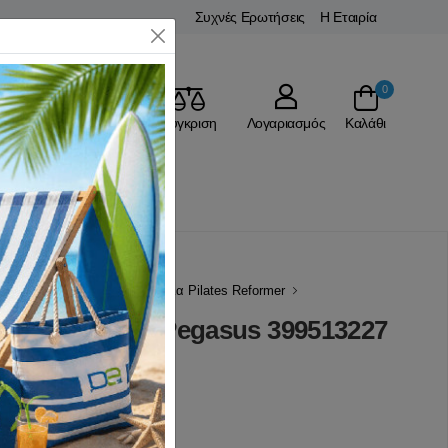
Συχνές Ερωτήσεις
Η Εταιρία
Close
0
Αγαπημένα
Σύγκριση
Λογαριασμός
Καλάθι
ΚΗΣ
Yoga/Pilates
Κρεβάτια Pilates Reformer
air Iron Chair Pegasus 399513227
(0 Αξιολογήσεις)
7