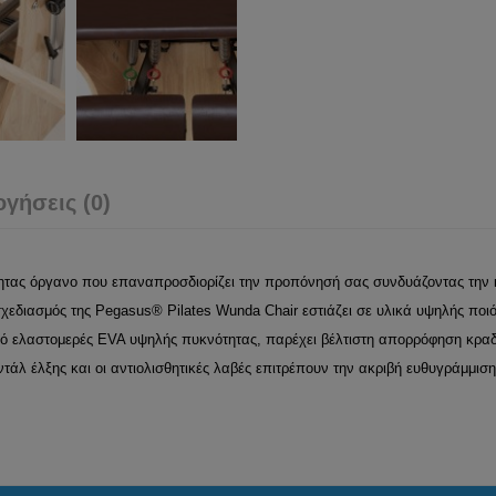
ογήσεις (0)
ητας όργανο που επαναπροσδιορίζει την προπόνησή σας συνδυάζοντας την 
χεδιασμός της Pegasus® Pilates Wunda Chair εστιάζει σε υλικά υψηλής ποι
πό ελαστομερές EVA υψηλής πυκνότητας, παρέχει βέλτιστη απορρόφηση κραδ
άλ έλξης και οι αντιολισθητικές λαβές επιτρέπουν την ακριβή ευθυγράμμιση κ