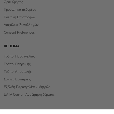
Όροι Χρήσης
Προσωπικά Δεδομένα
Πολιτική Επιστροφών
Ασφάλεια Συναλλαγών
Consent Preferences
ΧΡΉΣΙΜΑ
Τρόποι Παραγγελίας
Τρόποι Πληρωμής
Τρόποι Αποστολής
Συχνές Ερωτήσεις
Εξέλιξη Παραγγελίας / Μητρώο
ΕΛΤΑ Courier: Αναζήτηση δέματος