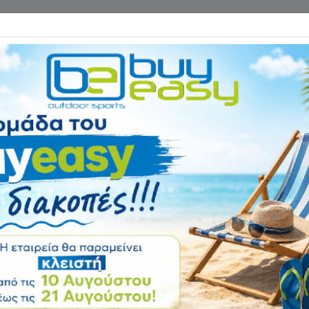
Επικοινωνία
ΓΑΝΑ ΓΥΜΝΑΣΤΙΚΗΣ
ΕΙΔΗ CAMPING
Αρχική
ΑΘΛΗΜΑΤΑ
Προπονητ
Παλμογράφος RC-
Αξιολόγηση:
Κωδικός
018966