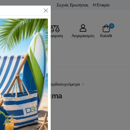
Συχνές Ερωτήσεις
Η Εταιρία
Close
0
Αγαπημένα
Σύγκριση
Λογαριασμός
Καλάθι
ικό Υλικό
Παλμογράφοι | Καρδιοσυχνόμετρα
12.09 Γκρι Sigma
(0 Αξιολογήσεις)