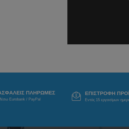
ΑΣΦΑΛΕΙΣ ΠΛΗΡΩΜΕΣ
ΕΠΙΣΤΡΟΦΗ ΠΡΟ
έσω Eurobank / PayPal
Εντός 15 εργασίμων ημε