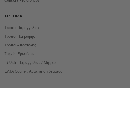
Consent Preferences
ΧΡΉΣΙΜΑ
Τρόποι Παραγγελίας
Τρόποι Πληρωμής
Τρόποι Αποστολής
Συχνές Ερωτήσεις
Εξέλιξη Παραγγελίας / Μητρώο
ΕΛΤΑ Courier: Αναζήτηση δέματος
Compare Products
Copyright © 2026 buyeasy.gr. All Rights Reserved.
Κατασκευή ιστοσελίδων
qualityweb