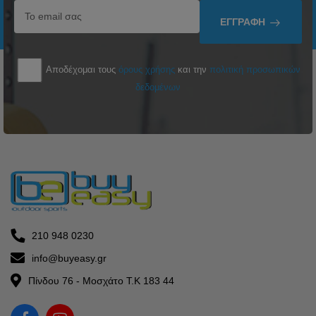
ΕΓΓΡΑΦΉ
Αποδέχομαι τους
όρους χρήσης
και την
πολιτική προσωπικών
δεδομένων
210 948 0230
info@buyeasy.gr
Πίνδου 76 - Μοσχάτο Τ.Κ 183 44