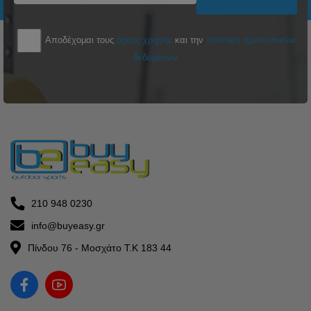
Αποδέχομαι τους
όρους χρήσης
και την
πολιτική προσωπικών
δεδομένων
210 948 0230
info@buyeasy.gr
Πίνδου 76 - Μοσχάτο Τ.Κ 183 44