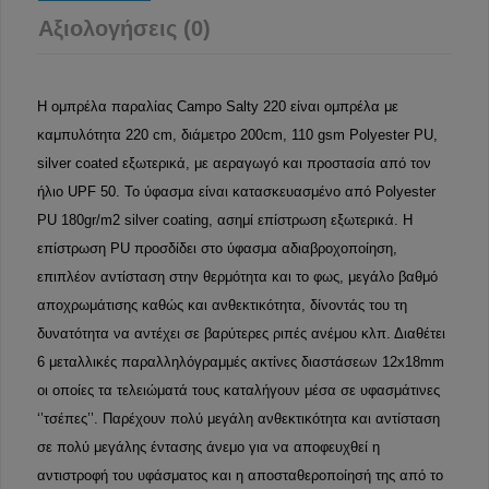
Αξιολογήσεις (0)
Η ομπρέλα παραλίας Campo Salty 220 είναι ομπρέλα με
καμπυλότητα 220 cm, διάμετρο 200cm, 110 gsm Polyester PU,
silver coated εξωτερικά, με αεραγωγό και προστασία από τον
ήλιο UPF 50. Το ύφασμα είναι κατασκευασμένο από Polyester
PU 180gr/m2 silver coating, ασημί επίστρωση εξωτερικά. H
επίστρωση PU προσδίδει στο ύφασμα αδιαβροχοποίηση,
επιπλέον αντίσταση στην θερμότητα και το φως, μεγάλο βαθμό
αποχρωμάτισης καθώς και ανθεκτικότητα, δίνοντάς του τη
δυνατότητα να αντέχει σε βαρύτερες ριπές ανέμου κλπ. Διαθέτει
6 μεταλλικές παραλληλόγραμμές ακτίνες διαστάσεων 12x18mm
οι οποίες τα τελειώματά τους καταλήγουν μέσα σε υφασμάτινες
‘’τσέπες’’. Παρέχουν πολύ μεγάλη ανθεκτικότητα και αντίσταση
σε πολύ μεγάλης έντασης άνεμο για να αποφευχθεί η
αντιστροφή του υφάσματος και η αποσταθεροποίησή της από το