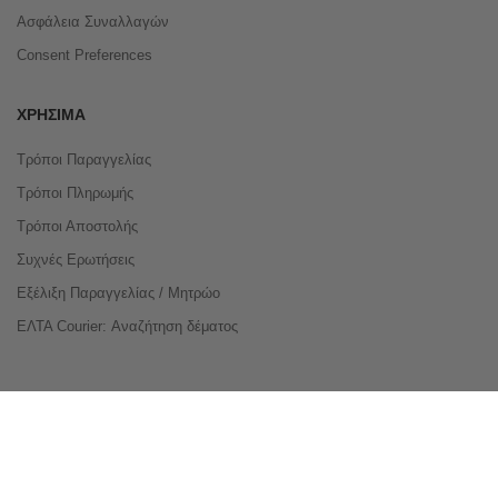
Ασφάλεια Συναλλαγών
Consent Preferences
ΧΡΉΣΙΜΑ
Τρόποι Παραγγελίας
Τρόποι Πληρωμής
Τρόποι Αποστολής
Συχνές Ερωτήσεις
Εξέλιξη Παραγγελίας / Μητρώο
ΕΛΤΑ Courier: Αναζήτηση δέματος
Compare Products
Copyright © 2026 buyeasy.gr. All Rights Reserved.
Κατασκευή ιστοσελίδων
qualityweb