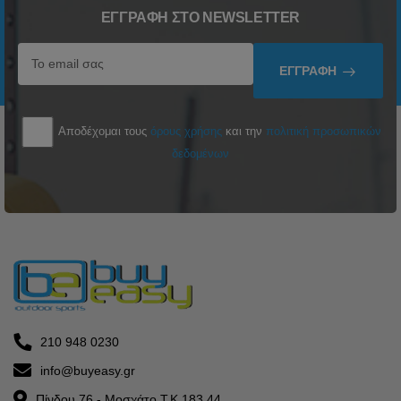
ΕΓΓΡΑΦΉ ΣΤΟ NEWSLETTER
ΕΓΓΡΑΦΉ
Αποδέχομαι τους
όρους χρήσης
και την
πολιτική προσωπικών
δεδομένων
210 948 0230
info@buyeasy.gr
Πίνδου 76 - Μοσχάτο Τ.Κ 183 44