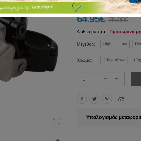
64.95€
75.00€
Διαθεσιμότητα:
Προσωρινά μη
Μέγεθος:
High
Low
Dir
Χρώμα:
2 Ταχυτήτων
3 Τα
Υπολογισμός μεταφορι