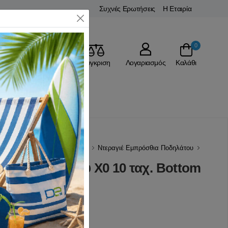
Συχνές Ερωτήσεις
Η Εταιρία
Close
0
Αγαπημένα
Σύγκριση
Λογαριασμός
Καλάθι
Ρ
Ανταλλακτικά Ποδηλάτου
Ντεραγιέ Εμπρόσθια Ποδηλάτου
θιο Ποδηλάτου X0 10 ταχ. Bottom
(0 Αξιολογήσεις)