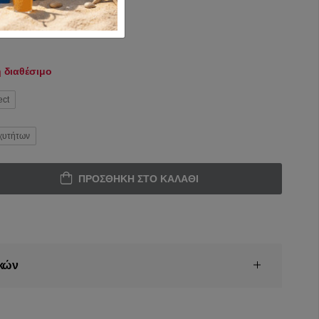
 διαθέσιμο
ect
χυτήτων
ΠΡΟΣΘΉΚΗ ΣΤΟ ΚΑΛΆΘΙ
κών