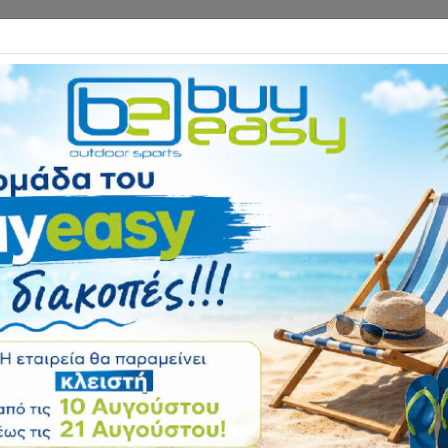
Επικοινωνία
ΓΑΝΑ ΓΥΜΝΑΣΤΙΚΗΣ
ΕΙΔΗ CAMPING
Αρχική
ΠΟΔΗΛΑΤΑ - ΑΞΕΣΟΥΑ
Ντεραγιέ Εμπρόσ
Sram
Αξιολόγηση:
Κωδικός
010626