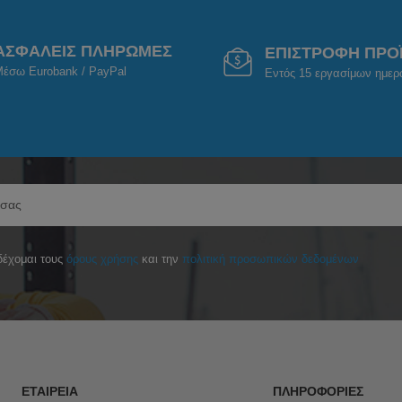
ΑΣΦΑΛΕΙΣ ΠΛΗΡΩΜΕΣ
ΕΠΙΣΤΡΟΦΗ ΠΡΟ
έσω Eurobank / PayPal
Εντός 15 εργασίμων ημε
έχομαι τους
όρους χρήσης
και την
πολιτική προσωπικών δεδομένων
ΕΤΑΙΡΕΊΑ
ΠΛΗΡΟΦΟΡΊΕΣ