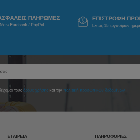
ΑΣΦΑΛΕΙΣ ΠΛΗΡΩΜΕΣ
ΕΠΙΣΤΡΟΦΗ ΠΡΟ
έσω Eurobank / PayPal
Εντός 15 εργασίμων ημε
έχομαι τους
όρους χρήσης
και την
πολιτική προσωπικών δεδομένων
ΕΤΑΙΡΕΊΑ
ΠΛΗΡΟΦΟΡΊΕΣ