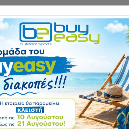
Επικοινωνία
ΓΑΝΑ ΓΥΜΝΑΣΤΙΚΗΣ
ΕΙΔΗ CAMPING
Αρχική
ΠΟΔΗΛΑΤΑ - ΑΞΕΣΟΥΑ
Ντεραγιέ Εμπρό
Αξιολόγηση:
Κωδικός
22103