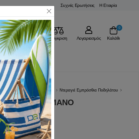
Συχνές Ερωτήσεις
Η Εταιρία
Close
0
Αγαπημένα
Σύγκριση
Λογαριασμός
Καλάθι
Ρ
Ανταλλακτικά Ποδηλάτου
Ντεραγιέ Εμπρόσθια Ποδηλάτου
σθιο Acera SHIMANO
(0 Αξιολογήσεις)