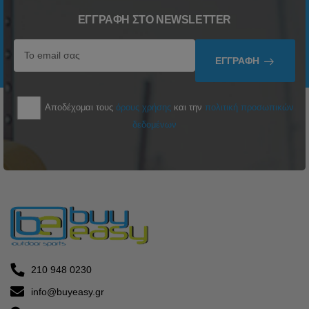
ΕΓΓΡΑΦΉ ΣΤΟ NEWSLETTER
ΕΓΓΡΑΦΉ
Αποδέχομαι τους
όρους χρήσης
και την
πολιτική προσωπικών
δεδομένων
210 948 0230
info@buyeasy.gr