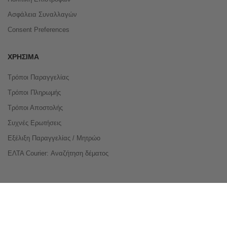
Ασφάλεια Συναλλαγών
Consent Preferences
ΧΡΉΣΙΜΑ
Τρόποι Παραγγελίας
Τρόποι Πληρωμής
Τρόποι Αποστολής
Συχνές Ερωτήσεις
Εξέλιξη Παραγγελίας / Μητρώο
ΕΛΤΑ Courier: Αναζήτηση δέματος
Compare Products
Copyright © 2026 buyeasy.gr. All Rights Reserved.
Κατασκευή ιστοσελίδων
qualityweb