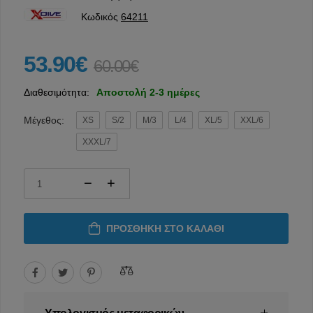
Κωδικός
64211
53.90€
60.00€
Διαθεσιμότητα:
Αποστολή 2-3 ημέρες
Μέγεθος:
XS
S/2
M/3
L/4
XL/5
XXL/6
XXXL/7
ΠΡΟΣΘΉΚΗ ΣΤΟ ΚΑΛΆΘΙ