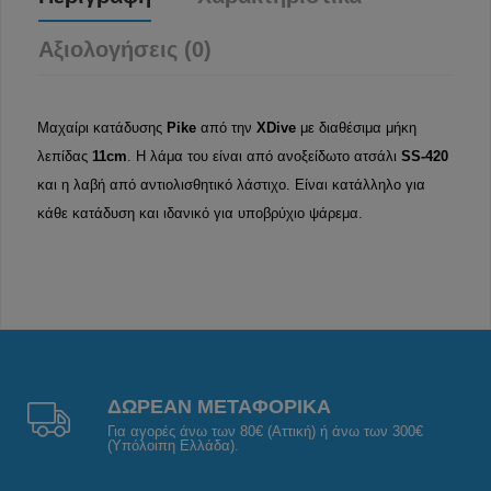
Αξιολογήσεις (0)
Μαχαίρι κατάδυσης
Pike
από την
XDive
με διαθέσιμα μήκη
λεπίδας
11
cm
. Η λάμα του είναι από ανοξείδωτο ατσάλι
SS-420
και η λαβή από αντιολισθητικό λάστιχο. Είναι κατάλληλο για
κάθε κατάδυση και ιδανικό για υποβρύχιο ψάρεμα.
ΔΩΡΕΑΝ ΜΕΤΑΦΟΡΙΚΑ
Για αγορές άνω των 80€ (Αττική) ή άνω των 300€
(Υπόλοιπη Ελλάδα).