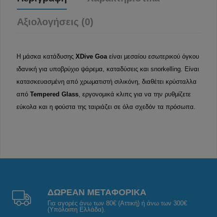
Αξιολογήσεις (0)
Η μάσκα κατάδυσης
XDive
Goa
είναι μεσαίου εσωτερικού όγκου
ιδανική για υποβρύχιο ψάρεμα, καταδύσεις και snorkelling. Είναι
κατασκευασμένη από χρωματιστή σιλικόνη, διαθέτει κρύσταλλα
από
Tempered Glass
, εργονομικά κλιπς για να την ρυθμίζετε
εύκολα και η φούστα της ταιριάζει σε όλα σχεδόν τα πρόσωπα.
ΔΩΡΕΑΝ ΜΕΤΑΦΟΡΙΚΑ
Για αγορές άνω των 80€ (Αττική) ή άνω των 300€
(Υπόλοιπη Ελλάδα).