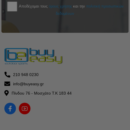
Αποδέχομαι τους
όρους χρήσης
και την
πολιτική προσωπικών
δεδομένων
210 948 0230
info@buyeasy.gr
Πίνδου 76 - Μοσχάτο Τ.Κ 183 44