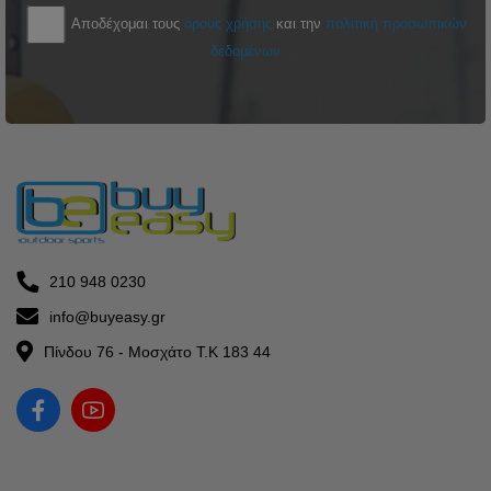
Αποδέχομαι τους
όρους χρήσης
και την
πολιτική προσωπικών
δεδομένων
210 948 0230
info@buyeasy.gr
Πίνδου 76 - Μοσχάτο Τ.Κ 183 44