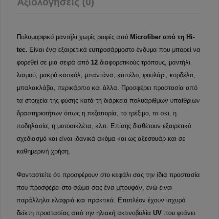
Αξιολογήσεις (0)
Πολυμορφικό μαντήλι χωρίς ραφές από
Microfiber από τη Hi-
tec.
Είναι ένα εξαιρετικά ευπροσάρμοστο ένδυμα που μπορεί να
φορεθεί σε μια σειρά από
12
διαφορετικούς τρόπους, μαντήλι
λαιμού, μακρύ κασκόλ, μπαντάνα, καπέλο, φουλάρι, κορδέλα,
μπαλακλάβα, περικάρπιο και άλλα. Προσφέρει προστασία από
τα στοιχεία της φύσης κατά τη διάρκεια πολυάριθμων υπαίθριων
δραστηριοτήτων όπως η πεζοπορία, το τρέξιμο, το σκι, η
ποδηλασία, η μοτοσικλέτα, κλπ. Επίσης διαθέτουν εξαιρετικό
σχεδιασμό και είναι ιδανικά ακόμα και ως αξεσουάρ και σε
καθημερινή χρήση.
Φανταστείτε ότι προσφέρουν στο κεφάλι σας την ίδια προστασία
που προσφέρει στο σώμα σας ένα μπουφάν, ενώ είναι
παράλληλα ελαφριά και πρακτικά. Επιπλέον έχουν ισχυρό
δείκτη προστασίας από την ηλιακή ακτινοβολία
UV
που φτάνει