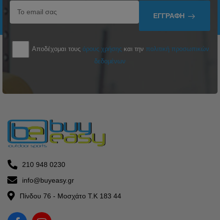
ΕΓΓΡΑΦΉ
Αποδέχομαι τους
όρους χρήσης
και την
πολιτική προσωπικών
δεδομένων
210 948 0230
info@buyeasy.gr
Πίνδου 76 - Μοσχάτο Τ.Κ 183 44