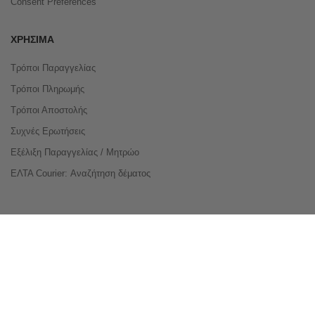
Consent Preferences
ΧΡΉΣΙΜΑ
Τρόποι Παραγγελίας
Τρόποι Πληρωμής
Τρόποι Αποστολής
Συχνές Ερωτήσεις
Εξέλιξη Παραγγελίας / Μητρώο
ΕΛΤΑ Courier: Αναζήτηση δέματος
Compare Products
Copyright © 2026 buyeasy.gr. All Rights Reserved.
Κατασκευή ιστοσελίδων
qualityweb