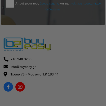
Αποδέχομαι τους
όρους χρήσης
και την
πολιτική προσωπικών
δεδομένων
210 948 0230
info@buyeasy.gr
Πίνδου 76 - Μοσχάτο Τ.Κ 183 44