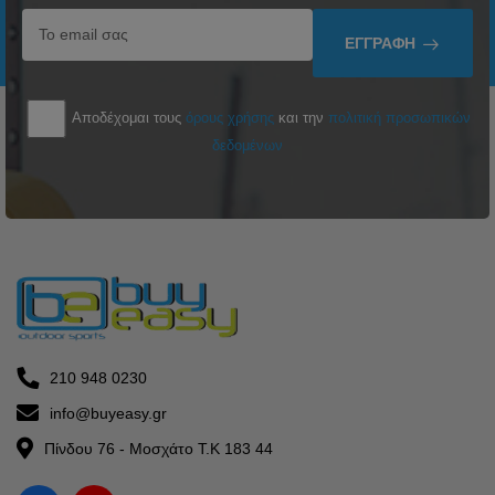
ΕΓΓΡΑΦΉ
Αποδέχομαι τους
όρους χρήσης
και την
πολιτική προσωπικών
δεδομένων
210 948 0230
info@buyeasy.gr
Πίνδου 76 - Μοσχάτο Τ.Κ 183 44