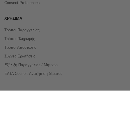
Consent Preferences
ΧΡΉΣΙΜΑ
Τρόποι Παραγγελίας
Τρόποι Πληρωμής
Τρόποι Αποστολής
Συχνές Ερωτήσεις
Εξέλιξη Παραγγελίας / Μητρώο
ΕΛΤΑ Courier: Αναζήτηση δέματος
Compare Products
Copyright © 2026 buyeasy.gr. All Rights Reserved.
Κατασκευή ιστοσελίδων
qualityweb