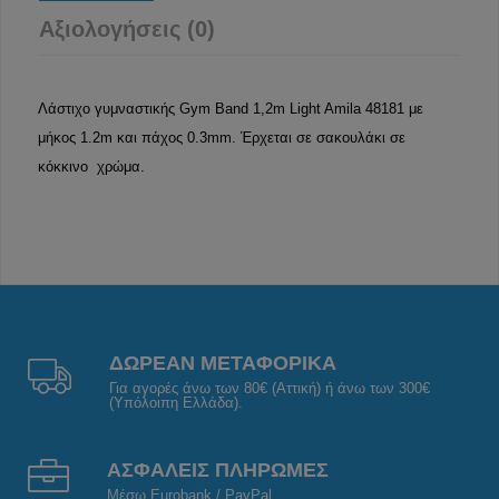
Αξιολογήσεις (0)
Λάστιχο γυμναστικής Gym Band 1,2m Light Amila 48181 με
μήκος 1.2m και πάχος 0.3mm. Έρχεται σε σακουλάκι σε
κόκκινο χρώμα.
ΔΩΡΕΑΝ ΜΕΤΑΦΟΡΙΚΑ
Για αγορές άνω των 80€ (Αττική) ή άνω των 300€
(Υπόλοιπη Ελλάδα).
ΑΣΦΑΛΕΙΣ ΠΛΗΡΩΜΕΣ
Μέσω Eurobank / PayPal