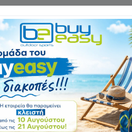
Επικοινωνία
ΓΑΝΑ ΓΥΜΝΑΣΤΙΚΗΣ
ΕΙΔΗ CAMPING
Αρχική
ΑΞΕΣΟΥΑΡ ΓΥΜΝΑΣΤΙ
Λάστιχο Αντίστασ
8415-H
Αξιολόγηση:
Κωδικός
B-8415-H