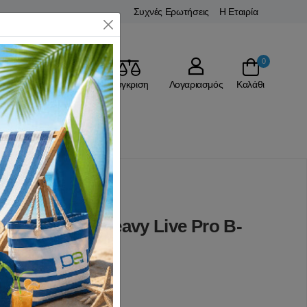
Συχνές Ερωτήσεις
Η Εταιρία
Close
0
Αγαπημένα
Σύγκριση
Λογαριασμός
Καλάθι
ΚΗΣ
Λάστιχα Αντίστασης
ης κορδέλα Heavy Live Pro B-
(0 Αξιολογήσεις)