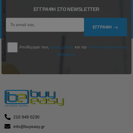
ΕΓΓΡΑΦΉ ΣΤΟ NEWSLETTER
ΕΓΓΡΑΦΉ
Αποδέχομαι τους
όρους χρήσης
και την
πολιτική προσωπικών
δεδομένων
210 948 0230
info@buyeasy.gr