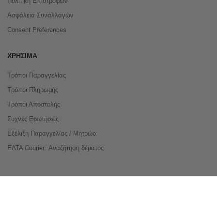
Πολιτική Επιστροφών
Ασφάλεια Συναλλαγών
Consent Preferences
ΧΡΉΣΙΜΑ
Τρόποι Παραγγελίας
Τρόποι Πληρωμής
Τρόποι Αποστολής
Συχνές Ερωτήσεις
Εξέλιξη Παραγγελίας / Μητρώο
ΕΛΤΑ Courier: Αναζήτηση δέματος
Compare Products
Copyright © 2026 buyeasy.gr. All Rights Reserved.
Κατασκευή ιστοσελίδων
qualityweb