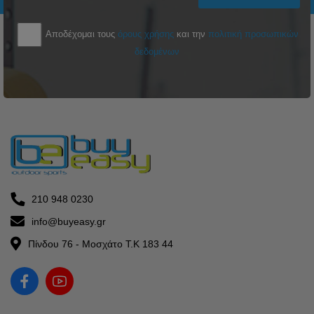
Αποδέχομαι τους
όρους χρήσης
και την
πολιτική προσωπικών
δεδομένων
210 948 0230
info@buyeasy.gr
Πίνδου 76 - Μοσχάτο Τ.Κ 183 44