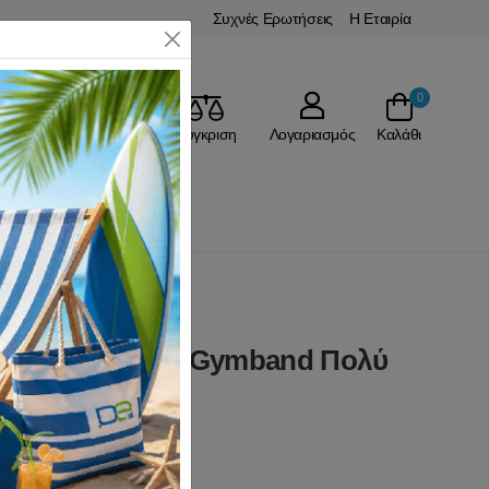
Συχνές Ερωτήσεις
Η Εταιρία
Close
0
Αγαπημένα
Σύγκριση
Λογαριασμός
Καλάθι
ΚΗΣ
Λάστιχα Αντίστασης
ασης Sanctband Gymband Πολύ
(0 Αξιολογήσεις)