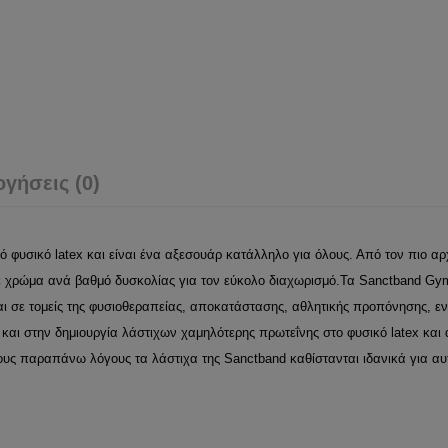
ογήσεις (0)
 φυσικό latex και είναι ένα αξεσουάρ κατάλληλο για όλους. Από τον πιο αρ
 χρώμα ανά βαθμό δυσκολίας για τον εύκολο διαχωρισμό.Τα Sanctband Gym
αι σε τομείς της φυσιοθεραπείας, αποκατάστασης, αθλητικής προπόνησης, εν
 και στην δημιουργία λάστιχων χαμηλότερης πρωτεΐνης στο φυσικό latex κα
ους παραπάνω λόγους τα λάστιχα της Sanctband καθίστανται ιδανικά για αυτ