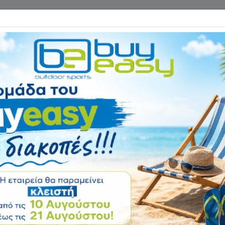
Επικοινωνία
ΓΑΝΑ ΓΥΜΝΑΣΤΙΚΗΣ
ΕΙΔΗ CAMPING
Αρχική
ΑΞΕΣΟΥΑΡ ΓΥΜΝΑΣΤΙ
Λάστιχο Αντίστ
Σκληρό 88304
Αξιολόγηση:
Κωδικός
88304