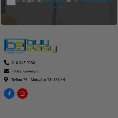
Αποδέχομαι τους
όρους χρήσης
και την
πολιτική προσωπικών
δεδομένων
210 948 0230
info@buyeasy.gr
Πίνδου 76 - Μοσχάτο Τ.Κ 183 44