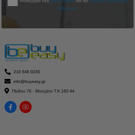
Αποδέχομαι τους
όρους χρήσης
και την
πολιτική προσωπικών
δεδομένων
210 948 0230
info@buyeasy.gr
Πίνδου 76 - Μοσχάτο Τ.Κ 183 44