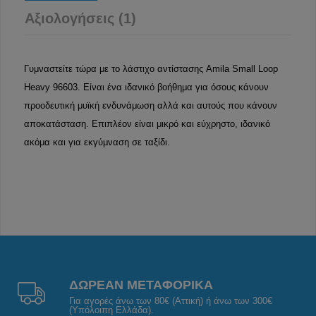
Αξιολογήσεις (1)
Γυμναστείτε τώρα με το λάστιχο αντίστασης Amila Small Loop
Heavy 96603. Είναι ένα ιδανικό βοήθημα για όσους κάνουν
προοδευτική μυϊκή ενδυνάμωση αλλά και αυτούς που κάνουν
αποκατάσταση. Επιπλέον είναι μικρό και εύχρηστο, ιδανικό
ακόμα και για εκγύμναση σε ταξίδι.
ΔΩΡΕΑΝ ΜΕΤΑΦΟΡΙΚΑ
Για αγορές άνω των 80€ (Αττική) ή άνω των 300€
(Υπόλοιπη Ελλάδα).