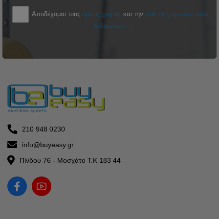
Αποδέχομαι τους
όρους χρήσης
και την
πολιτική προσωπικών
δεδομένων
210 948 0230
info@buyeasy.gr
Πίνδου 76 - Μοσχάτο Τ.Κ 183 44