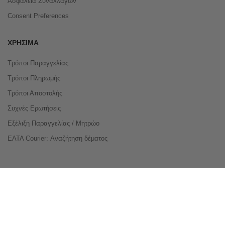
Ασφάλεια Συναλλαγών
Consent Preferences
ΧΡΉΣΙΜΑ
Τρόποι Παραγγελίας
Τρόποι Πληρωμής
Τρόποι Αποστολής
Συχνές Ερωτήσεις
Εξέλιξη Παραγγελίας / Μητρώο
ΕΛΤΑ Courier: Αναζήτηση δέματος
Compare Products
Copyright © 2026 buyeasy.gr. All Rights Reserved.
Κατασκευή ιστοσελίδων
qualityweb