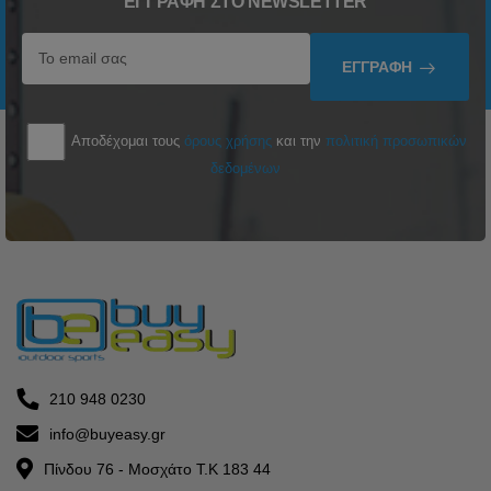
ΕΓΓΡΑΦΉ ΣΤΟ NEWSLETTER
ΕΓΓΡΑΦΉ
Αποδέχομαι τους
όρους χρήσης
και την
πολιτική προσωπικών
δεδομένων
210 948 0230
info@buyeasy.gr
Πίνδου 76 - Μοσχάτο Τ.Κ 183 44