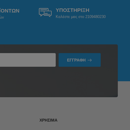
ΥΠΟΣΤΗΡΙΞΗ
ΪΟΝΤΩΝ
Καλέστε μας στο 2109480230
ρών
ΕΓΓΡΑΦΉ
ΧΡΉΣΙΜΑ