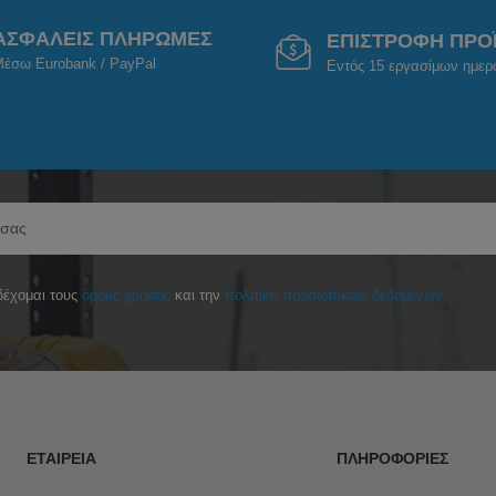
ΑΣΦΑΛΕΙΣ ΠΛΗΡΩΜΕΣ
ΕΠΙΣΤΡΟΦΗ ΠΡΟ
έσω Eurobank / PayPal
Εντός 15 εργασίμων ημε
έχομαι τους
όρους χρήσης
και την
πολιτική προσωπικών δεδομένων
ΕΤΑΙΡΕΊΑ
ΠΛΗΡΟΦΟΡΊΕΣ