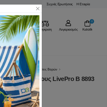
Συχνές Ερωτήσεις
Η Εταιρία
Close
0
Αγαπημένα
Σύγκριση
Λογαριασμός
Καλάθι
Σ
Ορθοστάτες Πάγκου & Βάσεις Βαρών
 Βάση για Δίσκους LivePro Β 8893
(0 Αξιολογήσεις)