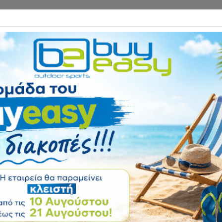
Επικοινωνία
ΓΑΝΑ ΓΥΜΝΑΣΤΙΚΗΣ
ΕΙΔΗ CAMPING
Αρχική
ΟΡΓΑΝΑ ΓΥΜΝΑΣΤΙΚΗ
Κάθετη Επιτοίχια
Αξιολόγηση:
Κωδικός
Β-8893