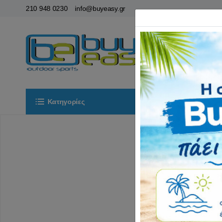
210 948 0230
info@buyeasy.gr
Κατηγορίες
Αρχική
ΟΡ