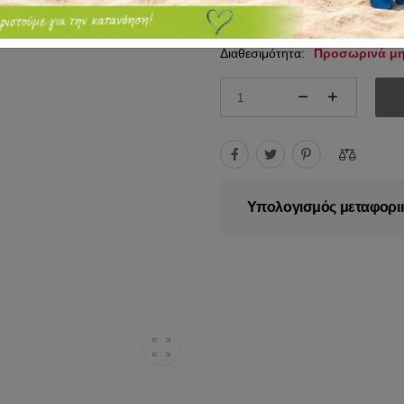
63.00€
80.00€
Διαθεσιμότητα:
Προσωρινά μη
Υπολογισμός μεταφορι