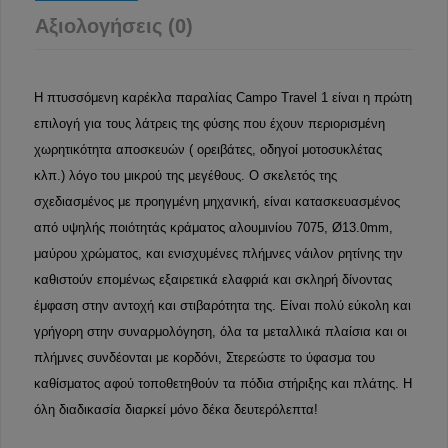
Αξιολογήσεις (0)
Η πτυσσόμενη καρέκλα παραλίας Campo Travel 1 είναι η πρώτη
επιλογή για τους λάτρεις της φύσης που έχουν περιορισμένη
χωρητικότητα αποσκευών ( ορειβάτες, οδηγοί μοτοσυκλέτας
κλπ.) λόγο του μικρού της μεγέθους. Ο σκελετός της
σχεδιασμένος με προηγμένη μηχανική, είναι κατασκευασμένος
από υψηλής ποιότητάς κράματος αλουμινίου 7075, Ø13.0mm,
μαύρου χρώματος, και ενισχυμένες πλήμνες νάιλον ρητίνης την
καθιστούν επομένως εξαιρετικά ελαφριά και σκληρή δίνοντας
έμφαση στην αντοχή και στιβαρότητα της. Είναι πολύ εύκολη και
γρήγορη στην συναρμολόγηση, όλα τα μεταλλικά πλαίσια και οι
πλήμνες συνδέονται με κορδόνι, Στερεώστε το ύφασμα του
καθίσματος αφού τοποθετηθούν τα πόδια στήριξης και πλάτης. Η
όλη διαδικασία διαρκεί μόνο δέκα δευτερόλεπτα!