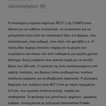
Αξιολογήσεις (0)
H πτυσσόμενη καρέκλα κάμπινγκ REST 1 της CAMPO είναι
ιδανική για να καθίσετε αναπαυτικά, να απολαύσετε και να
χαλαρώσετε κάτω από τον καλοκαιρινό ήλιο, στο ψάρεμα, στην
κατασκήνωση, στην εκδρομή, στον κήπο, στο φεστιβάλ κ.α. H
πλάτη 40εκ.παρέχει επιπλέον στήριξη για τη μείωση των
ενοχλήσεων και πόνων εάν είστε καθισμένοι για μεγάλο χρονικό
διάστημα. Αυτή η καρέκλα είναι αρκετά ισχυρή για να αντέξει
βάρος έως 100 κιλά. Ο σκελετός της είναι κατασκευασμένος από
υψηλής ποιότητας. και βαρέως τύπου ανοδιωμένους σωλήνες
ατσάλινου κράματος για αντιδιαβρωτική προστασία. Η εξωτερική
διάμετρος των σωλήνων είναι Ø17.3 mm με πάχος τοιχωμάτων
0.8 mm, που εγγυάται απόλυτη αντοχή, στήριξη και
σταθερότητα. Το φινίρισμα των μεταλλικών τμημάτων, χρώματος
ανθρακί, επιτυγχάνεται με επίστρωση Hummertone Powder