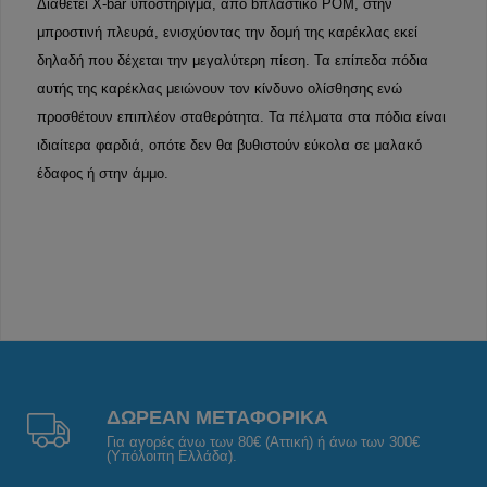
Διαθέτει X-bar υποστήριγμα, από bπλαστικό POM, στην
μπροστινή πλευρά, ενισχύοντας την δομή της καρέκλας εκεί
δηλαδή που δέχεται την μεγαλύτερη πίεση. Τα επίπεδα πόδια
αυτής της καρέκλας μειώνουν τον κίνδυνο ολίσθησης ενώ
προσθέτουν επιπλέον σταθερότητα. Τα πέλματα στα πόδια είναι
ιδιαίτερα φαρδιά, οπότε δεν θα βυθιστούν εύκολα σε μαλακό
έδαφος ή στην άμμο.
ΔΩΡΕΑΝ ΜΕΤΑΦΟΡΙΚΑ
Για αγορές άνω των 80€ (Αττική) ή άνω των 300€
(Υπόλοιπη Ελλάδα).