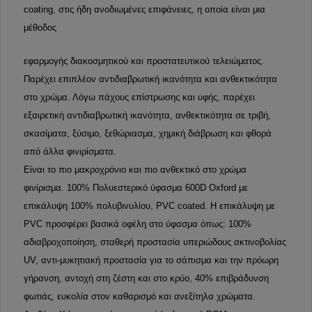
coating, στις ήδη ανοδιωμένες επιφάνειες, η οποία είναι μια
μέθοδος
εφαρμογής διακοσμητικού και προστατευτικού τελειώματος.
Παρέχει επιπλέον αντιδιαβρωτική ικανότητα και ανθεκτικότητα
στο χρώμα. Λόγω πάχους επίστρωσης και υφής, παρέχει
εξαιρετική αντιδιαβρωτική ικανότητα, ανθεκτικότητα σε τριβή,
σκασίματα, ξύσιμο, ξεθώριασμα, χημική διάβρωση και φθορά
από άλλα φινιρίσματα.
Είναι το πιο μακροχρόνιο και πιο ανθεκτικό στο χρώμα
φινίρισμα. 100% Πολυεστερικό ύφασμα 600D Oxford με
επικάλυψη 100% πολυβινυλίου, PVC coated. Η επικάλυψη με
PVC προσφέρει βασικά οφέλη στο ύφασμα όπως: 100%
αδιαβροχοποίηση, σταθερή προστασία υπεριώδους ακτινοβολίας
UV, αντι-μυκητιακή προστασία για το σάπισμα και την πρόωρη
γήρανση, αντοχή στη ζέστη και στο κρύο, 40% επιβράδυνση
φωτιάς, ευκολία στον καθαρισμό και ανεξίτηλα χρώματα.