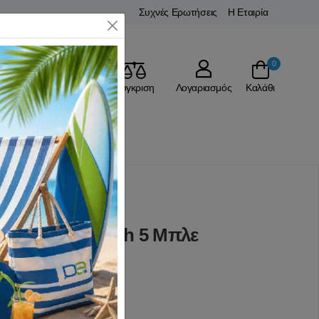
Συχνές Ερωτήσεις
Η Εταιρία
Close
0
Αγαπημένα
Σύγκριση
Λογαριασμός
Καλάθι
έκλες Παραλίας
ας Campo Beach 5 Μπλε
(0 Αξιολογήσεις)