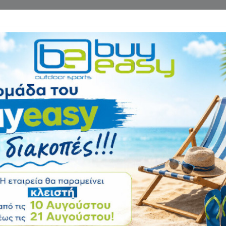
Επικοινωνία
ΓΑΝΑ ΓΥΜΝΑΣΤΙΚΗΣ
ΕΙΔΗ CAMPING
Αρχική
ΕΙΔΗ ΠΑΡΑΛΙΑΣ
Καρ
Καρέκλα Παραλί
Αξιολόγηση:
Κωδικός
6005080