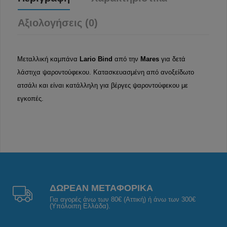
Αξιολογήσεις (0)
Μεταλλική καμπάνα
Lario Bind
από την
Mares
για δετά
λάστιχα ψαροντούφεκου.
Κατασκευασμένη από ανοξείδωτο
ατσάλι και είναι κατάλληλη για βέργες ψαροντούφεκου με
εγκοπές.
ΔΩΡΕΑΝ ΜΕΤΑΦΟΡΙΚΑ
Για αγορές άνω των 80€ (Αττική) ή άνω των 300€
(Υπόλοιπη Ελλάδα).