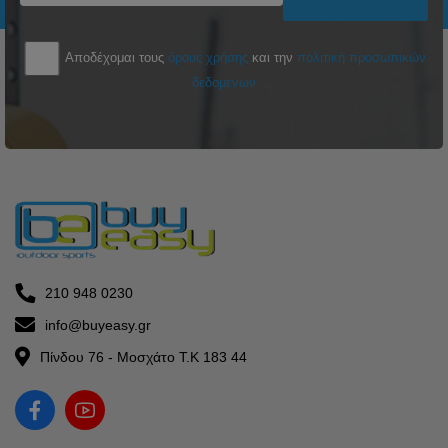
Αποδέχομαι τους
όρους χρήσης
και την
πολιτική προσωπικών
δεδομένων
210 948 0230
info@buyeasy.gr
Πίνδου 76 - Μοσχάτο Τ.Κ 183 44