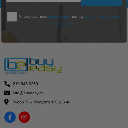
Αποδέχομαι τους
όρους χρήσης
και την
πολιτική προσωπικών
δεδομένων
210 948 0230
info@buyeasy.gr
Πίνδου 76 - Μοσχάτο Τ.Κ 183 44