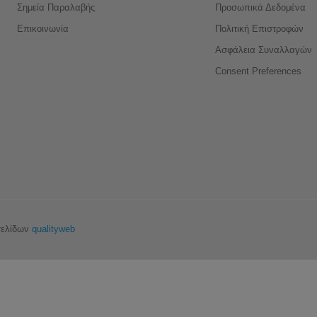
Σημεία Παραλαβής
Προσωπικά Δεδομένα
Επικοινωνία
Πολιτική Επιστροφών
Ασφάλεια Συναλλαγών
Consent Preferences
σελίδων
qualityweb