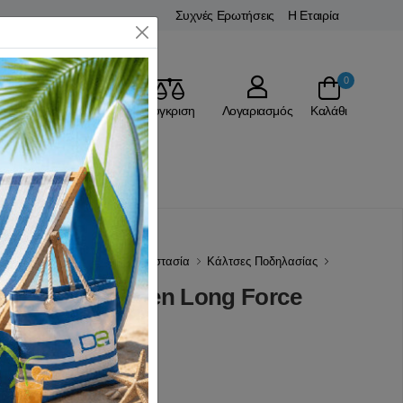
Συχνές Ερωτήσεις
Η Εταιρία
Close
0
Αγαπημένα
Σύγκριση
Λογαριασμός
Καλάθι
Ρ
Ρούχα Ποδηλασίας - Προστασία
Κάλτσες Ποδηλασίας
ίας Black Green Long Force
(0 Αξιολογήσεις)