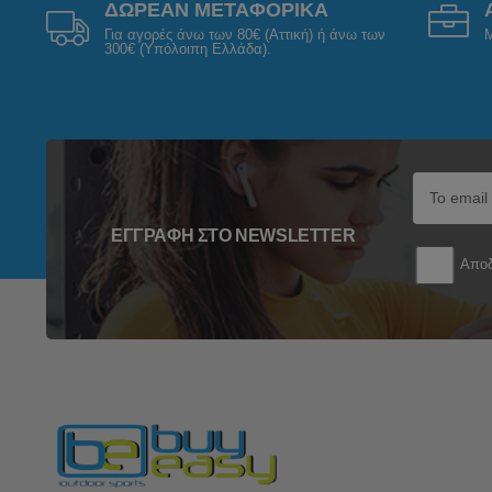
ΔΩΡΕΑΝ ΜΕΤΑΦΟΡΙΚΑ
Για αγορές άνω των 80€ (Αττική) ή άνω των
Μ
300€ (Υπόλοιπη Ελλάδα).
ΕΓΓΡΑΦΉ ΣΤΟ NEWSLETTER
Αποδ