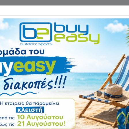
Επικοινωνία
ΓΑΝΑ ΓΥΜΝΑΣΤΙΚΗΣ
ΕΙΔΗ CAMPING
Αρχική
ΠΟΔΗΛΑΤΑ - ΑΞΕΣΟΥΑ
Κάλτσες Ποδηλασ
900986
Αξιολόγηση:
Κωδικός
900986