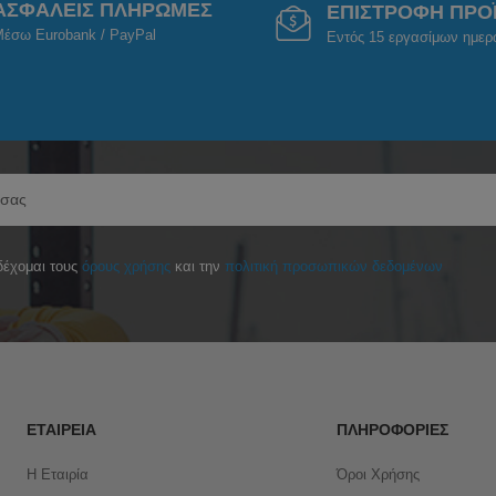
ΑΣΦΑΛΕΙΣ ΠΛΗΡΩΜΕΣ
ΕΠΙΣΤΡΟΦΗ ΠΡΟ
έσω Eurobank / PayPal
Εντός 15 εργασίμων ημε
έχομαι τους
όρους χρήσης
και την
πολιτική προσωπικών δεδομένων
ΕΤΑΙΡΕΊΑ
ΠΛΗΡΟΦΟΡΊΕΣ
Η Εταιρία
Όροι Χρήσης