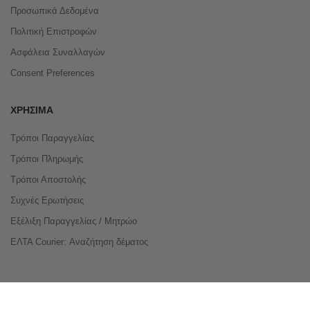
Προσωπικά Δεδομένα
Πολιτική Επιστροφών
Ασφάλεια Συναλλαγών
Consent Preferences
ΧΡΉΣΙΜΑ
Τρόποι Παραγγελίας
Τρόποι Πληρωμής
Τρόποι Αποστολής
Συχνές Ερωτήσεις
Εξέλιξη Παραγγελίας / Μητρώο
ΕΛΤΑ Courier: Αναζήτηση δέματος