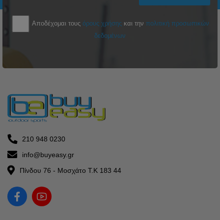
Αποδέχομαι τους
όρους χρήσης
και την
πολιτική προσωπικών
δεδομένων
210 948 0230
info@buyeasy.gr
Πίνδου 76 - Μοσχάτο Τ.Κ 183 44