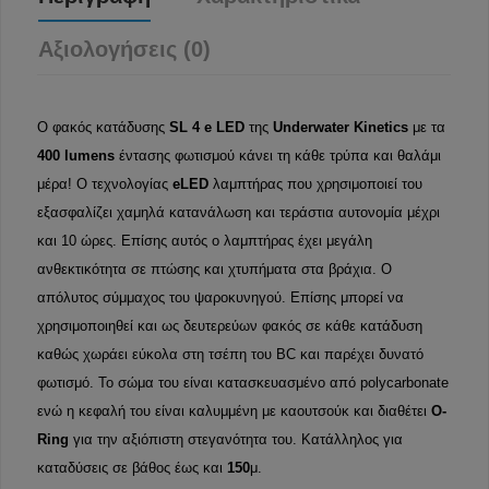
Αξιολογήσεις (0)
Ο φακός κατάδυσης
SL 4 e LED
της
Underwater Kinetics
με τα
400 lumens
έντασης φωτισμού κάνει τη κάθε τρύπα και θαλάμι
μέρα! Ο τεχνολογίας
eLED
λαμπτήρας που χρησιμοποιεί του
εξασφαλίζει χαμηλά κατανάλωση και τεράστια αυτονομία μέχρι
και 10 ώρες. Επίσης αυτός ο λαμπτήρας έχει μεγάλη
ανθεκτικότητα σε πτώσης και χτυπήματα στα βράχια. Ο
απόλυτος σύμμαχος του ψαροκυνηγού. Επίσης μπορεί να
χρησιμοποιηθεί και ως δευτερεύων φακός σε κάθε κατάδυση
καθώς χωράει εύκολα στη τσέπη του BC και παρέχει δυνατό
φωτισμό. Το σώμα του είναι κατασκευασμένο από polycarbonate
ενώ η κεφαλή του είναι καλυμμένη με καουτσούκ και διαθέτει
O-
Ring
για την αξιόπιστη στεγανότητα του. Κατάλληλος για
καταδύσεις σε βάθος έως και
150
μ.