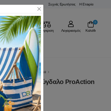
Συχνές Ερωτήσεις
Η Εταιρία
Close
0
Αγαπημένα
Σύγκριση
Λογαριασμός
Καλάθι
ώματα Διατροφής
Ενεργειακά
35gr Κεράσι Αμύγδαλο ProAction
(0 Αξιολογήσεις)
1