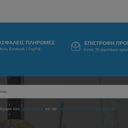
ΑΣΦΑΛΕΙΣ ΠΛΗΡΩΜΕΣ
ΕΠΙΣΤΡΟΦΗ ΠΡΟ
έσω Eurobank / PayPal
Εντός 15 εργασίμων ημε
έχομαι τους
όρους χρήσης
και την
πολιτική προσωπικών δεδομένων