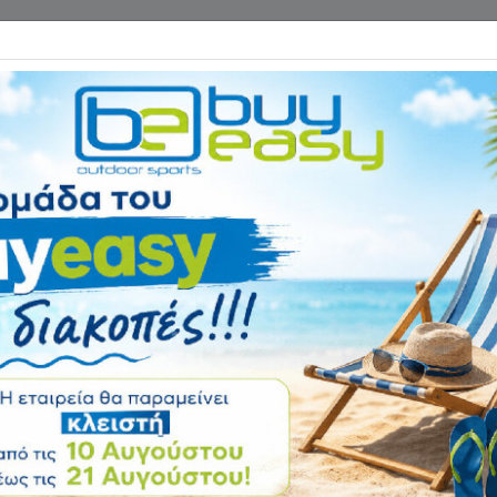
Επικοινωνία
ΓΑΝΑ ΓΥΜΝΑΣΤΙΚΗΣ
ΕΙΔΗ CAMPING
Αρχική
ΑΘΛΗΜΑΤΑ
Συμπληρ
Choco Nuts Bar 
Αξιολόγηση:
Κωδικός
80-PA671