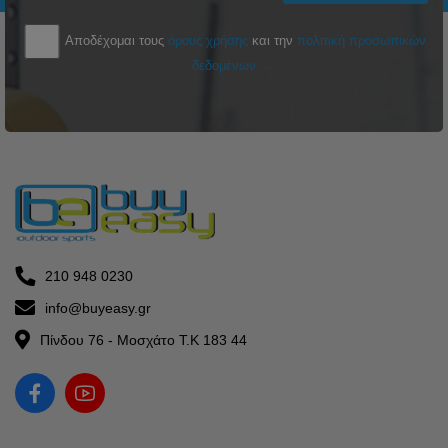
Αποδέχομαι τους
όρους χρήσης
και την
πολιτική προσωπικών
δεδομένων
210 948 0230
info@buyeasy.gr
Πίνδου 76 - Μοσχάτο Τ.Κ 183 44