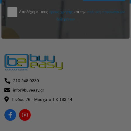
Αποδέχομαι τους
όρους χρήσης
και την
πολιτική προσωπικών
δεδομένων
210 948 0230
info@buyeasy.gr
Πίνδου 76 - Μοσχάτο Τ.Κ 183 44