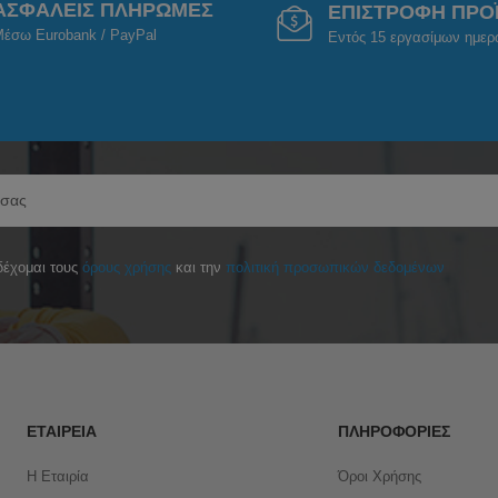
ΑΣΦΑΛΕΙΣ ΠΛΗΡΩΜΕΣ
ΕΠΙΣΤΡΟΦΗ ΠΡΟ
έσω Eurobank / PayPal
Εντός 15 εργασίμων ημε
έχομαι τους
όρους χρήσης
και την
πολιτική προσωπικών δεδομένων
ΕΤΑΙΡΕΊΑ
ΠΛΗΡΟΦΟΡΊΕΣ
Η Εταιρία
Όροι Χρήσης