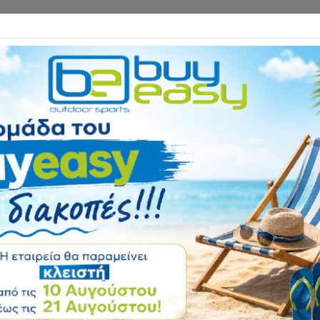
Επικοινωνία
ΓΑΝΑ ΓΥΜΝΑΣΤΙΚΗΣ
ΕΙΔΗ CAMPING
Αρχική
ΠΟΔΗΛΑΤΑ - ΑΞΕΣΟΥΑ
Λάστιχα 26''
Ελαστικό Detonat
Αξιολόγηση:
Κωδικός
09-00158