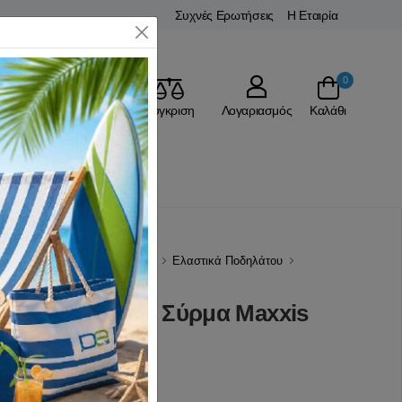
Συχνές Ερωτήσεις
Η Εταιρία
Close
0
Αγαπημένα
Σύγκριση
Λογαριασμός
Καλάθι
Ρ
Ανταλλακτικά Ποδηλάτου
Ελαστικά Ποδηλάτου
or 26x1.50 Red Σύρμα Maxxis
(0 Αξιολογήσεις)