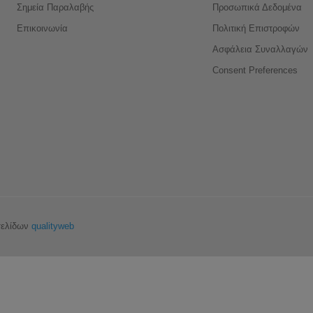
Σημεία Παραλαβής
Προσωπικά Δεδομένα
Επικοινωνία
Πολιτική Επιστροφών
Ασφάλεια Συναλλαγών
Consent Preferences
σελίδων
qualityweb