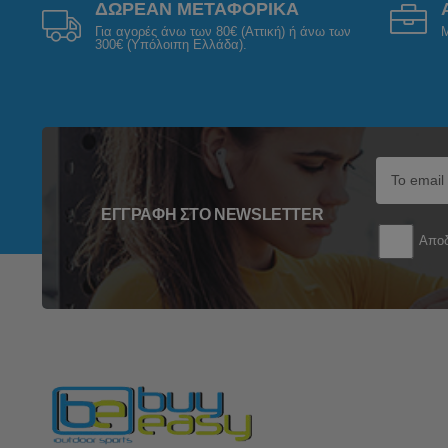
ΔΩΡΕΑΝ ΜΕΤΑΦΟΡΙΚΑ
Για αγορές άνω των 80€ (Αττική) ή άνω των
Μ
300€ (Υπόλοιπη Ελλάδα).
ΕΓΓΡΑΦΉ ΣΤΟ NEWSLETTER
Αποδ