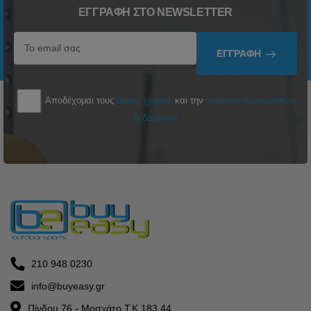
ΕΓΓΡΑΦΉ ΣΤΟ NEWSLETTER
ΕΓΓΡΑΦΉ
Αποδέχομαι τους
όρους χρήσης
και την
πολιτική προσωπικών
δεδομένων
210 948 0230
info@buyeasy.gr
Πίνδου 76 - Μοσχάτο Τ.Κ 183 44