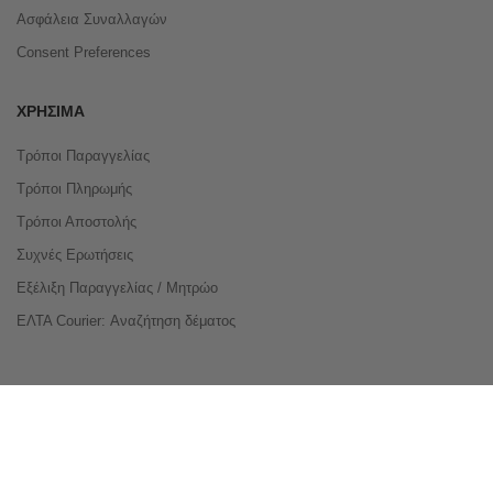
Ασφάλεια Συναλλαγών
Consent Preferences
ΧΡΉΣΙΜΑ
Τρόποι Παραγγελίας
Τρόποι Πληρωμής
Τρόποι Αποστολής
Συχνές Ερωτήσεις
Εξέλιξη Παραγγελίας / Μητρώο
ΕΛΤΑ Courier: Αναζήτηση δέματος
Compare Products
Copyright © 2026 buyeasy.gr. All Rights Reserved.
Κατασκευή ιστοσελίδων
qualityweb