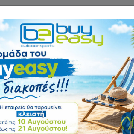
Επικοινωνία
ΓΑΝΑ ΓΥΜΝΑΣΤΙΚΗΣ
ΕΙΔΗ CAMPING
Αρχική
ΑΘΛΗΜΑΤΑ
Βόλει
Δίχτυ Volley 2mm
Αξιολόγηση:
Κωδικός
11413