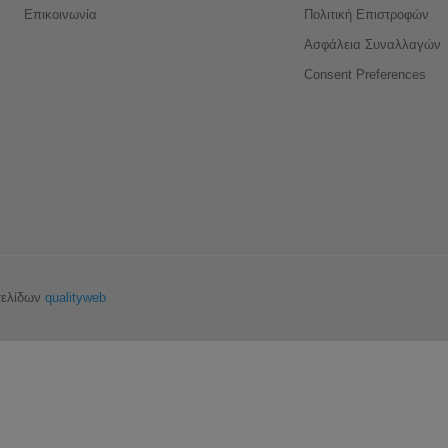
Επικοινωνία
Πολιτική Επιστροφών
Ασφάλεια Συναλλαγών
Consent Preferences
σελίδων
qualityweb