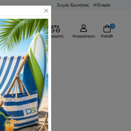
Συχνές Ερωτήσεις
Η Εταιρία
Close
0
Αγαπημένα
Σύγκριση
Λογαριασμός
Καλάθι
Δίχτυα Volley
 με Κορδόνι
(0 Αξιολογήσεις)