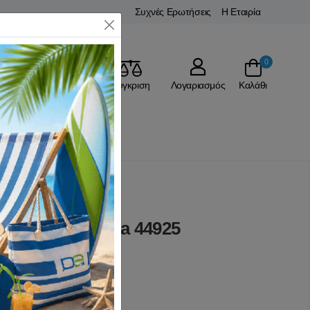
Συχνές Ερωτήσεις
Η Εταιρία
Close
0
Αγαπημένα
Σύγκριση
Λογαριασμός
Καλάθι
Δίχτυα Volley
m με ξύλο Amila 44925
(0 Αξιολογήσεις)