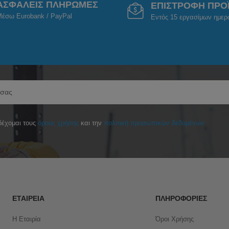
ΑΣΦΑΛΕΙΣ ΠΛΗΡΩΜΕΣ
ΕΠΙΣΤΡΟΦΗ ΠΡΟ
έσω Eurobank / PayPal
Εντός 15 εργασίμων ημε
έχομαι τους
όρους χρήσης
και την
πολιτική προσωπικών δεδομένων
ΕΤΑΙΡΕΊΑ
ΠΛΗΡΟΦΟΡΊΕΣ
Η Εταιρία
Όροι Χρήσης