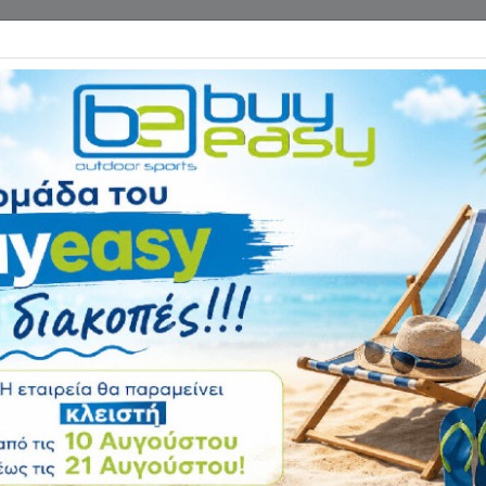
Επικοινωνία
ΓΑΝΑ ΓΥΜΝΑΣΤΙΚΗΣ
ΕΙΔΗ CAMPING
Αρχική
ΑΘΛΗΜΑΤΑ
Βόλει
Δίχτυ βόλεϋ 2.5m
Αξιολόγηση:
Κωδικός
44925