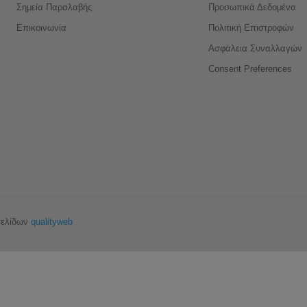
Σημεία Παραλαβής
Προσωπικά Δεδομένα
Επικοινωνία
Πολιτική Επιστροφών
Ασφάλεια Συναλλαγών
Consent Preferences
σελίδων
qualityweb