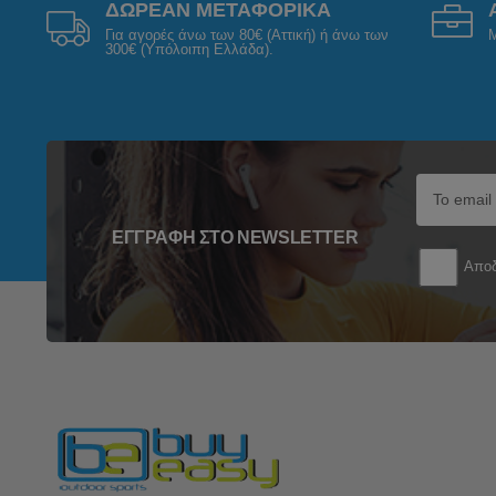
ΔΩΡΕΑΝ ΜΕΤΑΦΟΡΙΚΑ
Για αγορές άνω των 80€ (Αττική) ή άνω των
Μ
300€ (Υπόλοιπη Ελλάδα).
ΕΓΓΡΑΦΉ ΣΤΟ NEWSLETTER
Αποδ