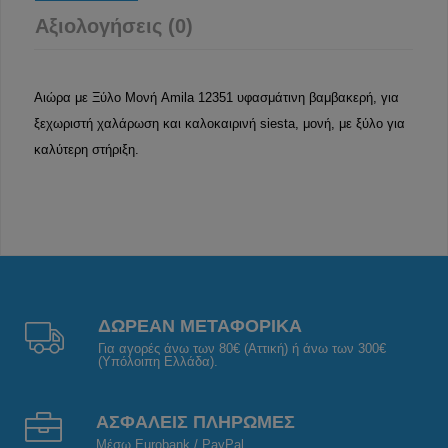
Αξιολογήσεις (0)
Αιώρα με Ξύλο Μονή Amila 12351 υφασμάτινη βαμβακερή, για
ξεχωριστή χαλάρωση και καλοκαιρινή siesta, μονή, με ξύλο για
καλύτερη στήριξη.
ΔΩΡΕΑΝ ΜΕΤΑΦΟΡΙΚΑ
Για αγορές άνω των 80€ (Αττική) ή άνω των 300€
(Υπόλοιπη Ελλάδα).
ΑΣΦΑΛΕΙΣ ΠΛΗΡΩΜΕΣ
Μέσω Eurobank / PayPal