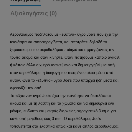
Αξιολογήσεις (0)
Αεροθάλαμος ποδηλάτου με «έξυπνο» υγρό Joe's που έχει την
ικανότητα να αυτοσφραγίζεται, και αποτρέπει δηλαδή το
ξεφούσκωμα του αεροθαλάμου ποδηλάτου σφραγίζοντας την
τρύπα ακόμα και όταν κινήστε. Όταν πατήσουμε κάποιο αγκάθι
ή κάποιο άλλο αιχμηρό αντικείμενο και δημιουργηθεί μια οπή
στον αεροθάλαμο, η διαφυγή του πιεσμένου αέρα μέσα από
αυτόν, ωθεί το «έξυπνο» υγρό Joe's που υπάρχει ήδη μέσα και
σφραγίζει την οπή.
Το «έξυπνο» υγρό Joe's έχει την ικανότητα να διαπλέκεται
ακόμα και με τη λάσπη και τα χώματα και να δημιουργεί ένα
μόνιμο, ευέλικτο και μακράς διαρκείας σφραγιστικό βύσμα για
κάθε οπή μεγέθους έως 3 mm. Ο αεροθάλαμος Joe's
τοποθετείται στα ελαστικά όπως και κάθε απλός αεροθάλαμος.