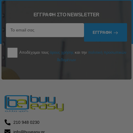
ΕΓΓΡΑΦΉ ΣΤΟ NEWSLETTER
ΕΓΓΡΑΦΉ
Αποδέχομαι τους
όρους χρήσης
και την
πολιτική προσωπικών
δεδομένων
210 948 0230
info@buyeasy.gr