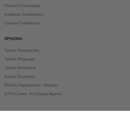
Πολιτική Επιστροφών
Ασφάλεια Συναλλαγών
Consent Preferences
ΧΡΉΣΙΜΑ
Τρόποι Παραγγελίας
Τρόποι Πληρωμής
Τρόποι Αποστολής
Συχνές Ερωτήσεις
Εξέλιξη Παραγγελίας / Μητρώο
ΕΛΤΑ Courier: Αναζήτηση δέματος
Compare Products
Copyright © 2026 buyeasy.gr. All Rights Reserved.