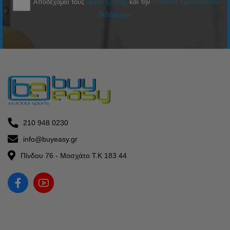
Αποδέχομαι τους
όρους χρήσης
και την
πολιτική προσωπικών
δεδομένων
210 948 0230
info@buyeasy.gr
Πίνδου 76 - Μοσχάτο Τ.Κ 183 44