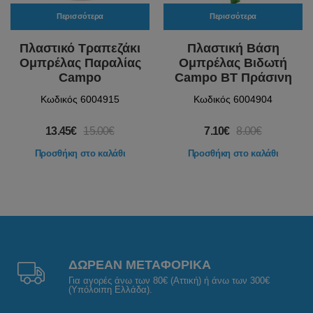
Περισσότερα
Περισσότερα
Πλαστικό Τραπεζάκι
Πλαστική Βάση
Ομπρέλας Παραλίας
Ομπρέλας Βιδωτή
Campo
Campo BT Πράσινη
Κωδικός 6004915
Κωδικός 6004904
13.45€
15.00€
7.10€
8.00€
Προσθήκη στο καλάθι
Προσθήκη στο καλάθι
ΔΩΡΕΑΝ ΜΕΤΑΦΟΡΙΚΑ
Για αγορές άνω των 80€ (Αττική) ή άνω των 300€
(Υπόλοιπη Ελλάδα).