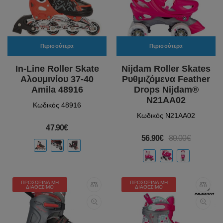
Περισσότερα
Περισσότερα
In-Line Roller Skate
Nijdam Roller Skates
Αλουμινίου 37-40
Ρυθμιζόμενα Feather
Amila 48916
Drops Nijdam®
N21AA02
Κωδικός 48916
Κωδικός N21AA02
47.90€
56.90€
80.00€
ΠΡΟΣΩΡΙΝΆ ΜΗ
ΠΡΟΣΩΡΙΝΆ ΜΗ
ΔΙΑΘΈΣΙΜΟ
ΔΙΑΘΈΣΙΜΟ