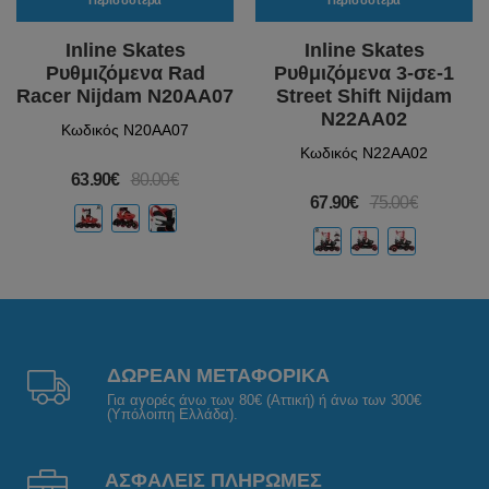
Περισσότερα
Περισσότερα
Inline Skates
Inline Skates
Ρυθμιζόμενα Rad
Ρυθμιζόμενα 3-σε-1
Racer Nijdam N20AA07
Street Shift Nijdam
N22AA02
Κωδικός N20AA07
Κωδικός N22AA02
63.90€
80.00€
67.90€
75.00€
ΔΩΡΕΑΝ ΜΕΤΑΦΟΡΙΚΑ
Για αγορές άνω των 80€ (Αττική) ή άνω των 300€
(Υπόλοιπη Ελλάδα).
ΑΣΦΑΛΕΙΣ ΠΛΗΡΩΜΕΣ